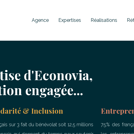
Agence
Expertises
Réalisations
Ré
tise d'Econovia,
ion engagée...
idarité & Inclusion
Entrepre
çais sur 3 fait du bénévolat soit
12,5 millions
75% des franç