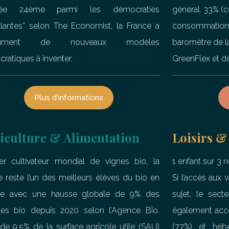
sée 24ème parmi les démocraties
général. 33% (c
illantes” selon The Economist, la France a
consommation 
olument de nouveaux modèles
baromètre de 
ratiques à inventer.
GreenFlex et d
Plus d'informations
iculture & Alimentation
Loisirs &
er cultivateur mondial de vignes bio, la
1 enfant sur 3 
e reste l’un des meilleurs élèves du bio en
Si l’accès aux
pe avec une hausse globale de 9% des
sujet, le sect
ces bio depuis 2020 selon l’Agence Bio.
également accé
 de 9,5% de la surface agricole utile (SAU)
(77%) et héb