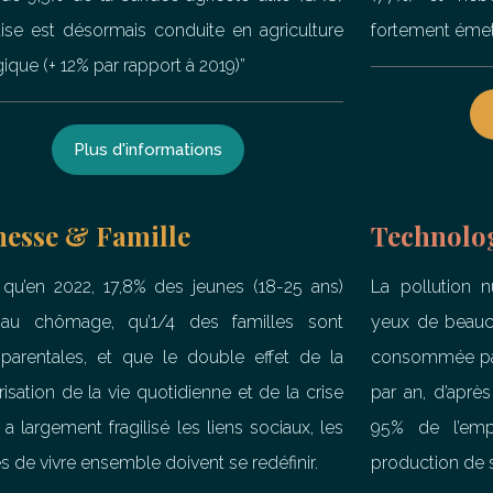
aise est désormais conduite en agriculture
fortement émet
ique (+ 12% par rapport à 2019)”
Plus d'informations
nesse & Famille
Technolo
 qu’en 2022, 17,8% des jeunes (18-25 ans)
La pollution 
 au chômage, qu’1/4 des familles sont
yeux de beauco
arentales, et que le double effet de la
consommée pa
isation de la vie quotidienne et de la crise
par an, d’après
a largement fragilisé les liens sociaux, les
95% de l’emp
 de vivre ensemble doivent se redéfinir.
production de 