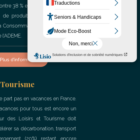
ontre 38 % en 2019) l’associent à la
de produits durables, selon le
la Consommation Responsable de
e l’ADEME.
Plus d'informations
 Tourisme
ne part pas en vacances en France.
 vacances pour tous est encore un
eur des Loisirs et Tourisme doit
lérer sa décarbonation, transport
ergement (20%) restant encore