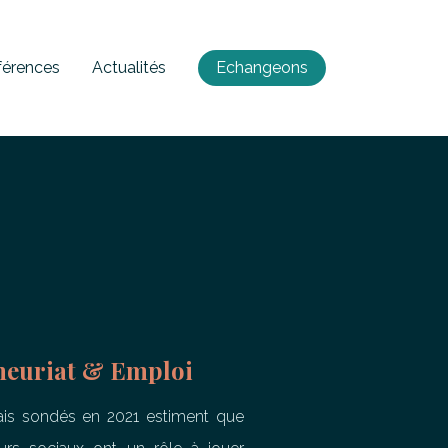
férences
Actualités
Echangeons
neuriat & Emploi
ais sondés en 2021 estiment que