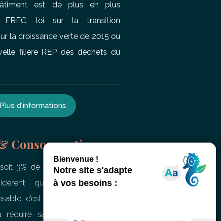
âtiment est de plus en plus
 FREC, loi sur la transition
ur la croissance verte de 2015 ou
elle filière REP des déchets du
Plus d'informations
 & Consommation
soit 3% de plus qu’en 2019) des
nsidèrent que consommer de
sable, c’est avant tout supprimer
ou réduire sa consommation en