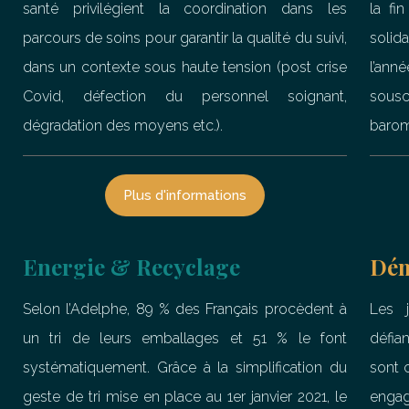
santé privilégient la coordination dans les
la fi
parcours de soins pour garantir la qualité du suivi,
solid
dans un contexte sous haute tension (post crise
l’ann
Covid, défection du personnel soignant,
sousc
dégradation des moyens etc.).
baromè
Plus d'informations
Energie & Recyclage
Dém
Selon l’Adelphe, 89 % des Français procèdent à
Les j
un tri de leurs emballages et 51 % le font
défian
systématiquement. Grâce à la simplification du
sont 
geste de tri mise en place au 1er janvier 2021, le
engag