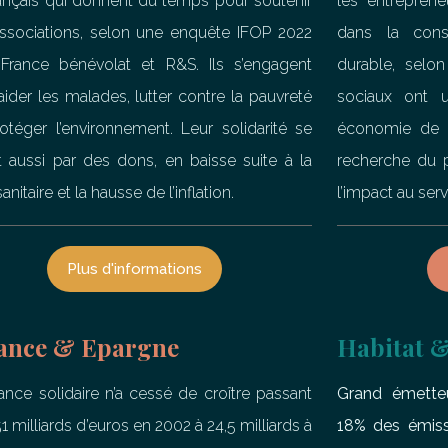
ançais qui
donnent du temps pour soutenir
les entreprene
ssociations, selon une enquête IFOP 2022
dans la cons
France bénévolat et R&S. Ils s’engagent
durable, selo
aider les malades, lutter contre la pauvreté
sociaux ont u
otéger l’environnement. Leur solidarité se
économie de 
it aussi par des dons, en baisse suite à la
recherche du p
sanitaire et la hausse de l’inflation.
l’impact au ser
Plus d'informations
ance & Epargne
Habitat 
nance solidaire n’a cessé de croître passant
Grand émette
1 milliards d’euros en 2002 à 24,5 milliards à
18% des émissi