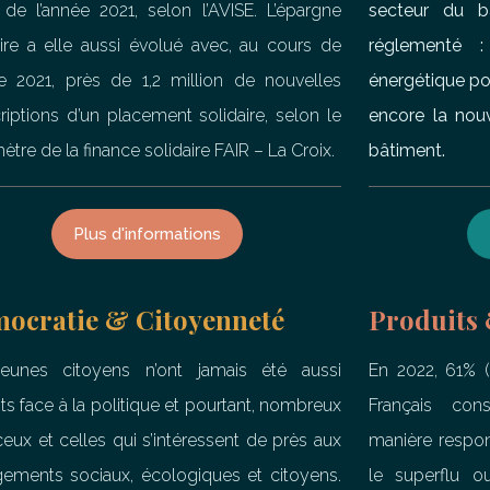
n de l’année 2021, selon l’AVISE. L’épargne
secteur du b
aire a elle aussi évolué avec, au cours de
réglementé :
ée 2021, près de 1,2 million de nouvelles
énergétique po
riptions d’un placement solidaire, selon le
encore la nouv
tre de la finance solidaire FAIR – La Croix.
bâtiment.
Plus d'informations
ocratie & Citoyenneté
Produits
eunes citoyens n’ont jamais été aussi
En 2022, 61% (
ts face à la politique et pourtant, nombreux
Français co
ceux et celles qui s’intéressent de près aux
manière respon
ements sociaux, écologiques et citoyens.
le superflu 