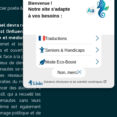
ier, poète & critique nigérian
uel devra répondre
 l’influence et la
e et médiatique.
En
ternet et les réseaux
s et ouverts à tous,
i, face à la puissance
lieux de démocratie :
nautés se resserrent,
es réseaux sociaux
aties du monde : ils
cer des élections. Il
, qui a recueilli les
ernautes sans leurs
 firme est également
nnage politique et de