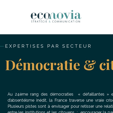
EXPERTISES PAR SECTEUR
Démocratie & ci
Au 24ème rang des démocraties « défaillantes » e
d’absentéisme inédit, la France traverse une vraie cri
Plusieurs pistes sont à envisager pour retisser une rela
entre les institutions et les citoyens : encourager la par