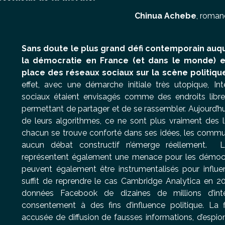
Chinua Achebe
, romanc
Sans doute le plus grand défi contemporain auq
la démocratie en France (et dans le monde) est
place des réseaux sociaux sur la scène politiqu
effet, avec une démarche initiale très utopique, In
sociaux étaient envisagés comme des endroits libre
permettant de partager et de se rassembler. Aujourd’hu
de leurs algorithmes, ce ne sont plus vraiment des 
chacun se trouve conforté dans ses idées, les commu
aucun débat constructif n’émerge réellement.
L
représentent également une menace pour les démocr
peuvent également être instrumentalisés pour influen
suffit de reprendre le cas Cambridge Analytica en 2018
données Facebook de dizaines de millions d’int
consentement à des fins d’influence politique. La
accusée de diffusion de fausses informations, d’espio