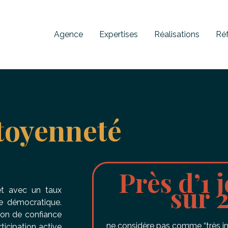
Agence
Expertises
Réalisations
Ré
toyenneté
Près d’1 
sur 
t avec un taux
se démocratique.
tion de confiance
ne considère pas comme “très im
ticipation active