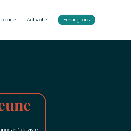
férences
Actualités
Echangeons
jeune
2
portant” de vivre