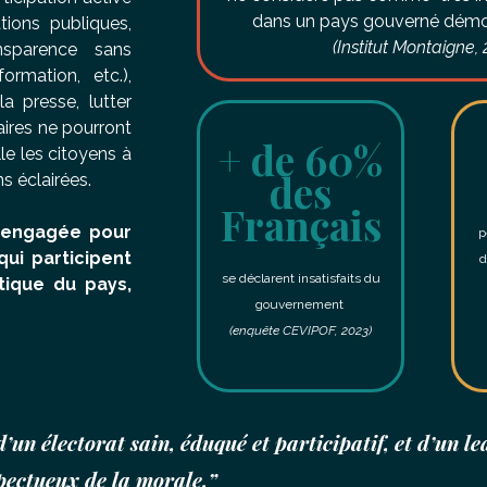
dans un pays gouverné démo
tions publiques,
(Institut Montaigne, 
ansparence sans
ormation, etc.),
a presse, lutter
ires ne pourront
+ de 60%
lle les citoyens à
des
s éclairées.
Français
 engagée pour
p
qui participent
d
se déclarent insatisfaits du
tique du pays,
gouvernement
(enquête CEVIPOF, 2023)
’un électorat sain, éduqué et participatif, et d’un l
spectueux de la morale.”