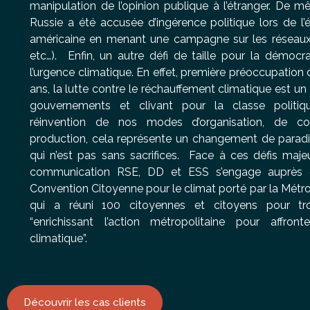
manipulation de l’opinion publique à l’étranger. De m
Russie a été accusée d’ingérence politique lors de l’é
américaine en menant une campagne sur les réseaux
etc…).
Enfin, un autre défi de taille pour la démoc
l’urgence climatique. En effet, première préoccupation
ans, la lutte contre le réchauffement climatique est un 
gouvernements et clivant pour la classe politiq
réinvention de nos modes d’organisation, de 
production, cela représente un changement de para
qui n’est pas sans sacrifices.
Face à ces défis maje
communication RSE, DD et ESS s’engage auprès 
Convention Citoyenne pour le climat porté par la Métr
qui a réuni 100 citoyennes et citoyens pour tr
“enrichissant l’action métropolitaine pour affron
climatique”.
Découvrir les cas clients