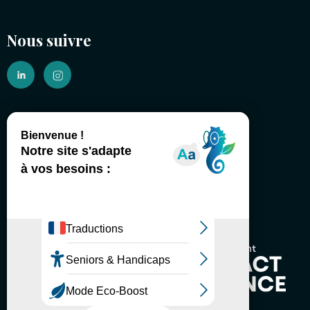
Nous suivre
(É)changeons