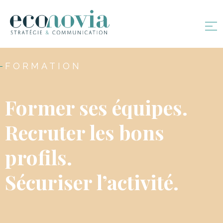
FORMATION
Former ses équipes.
Recruter les bons
profils.
Sécuriser l’activité.