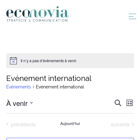
Il n’y a pas d’évènements à venir.
Notice
Evénement international
Évènements
Evénement international
Recher
À venir
Nav
Recherche
Liste
et
de
Sélectionnez
navigat
vue
une
de
Évènements
Évènements
précédents
Aujourd’hui
suivants
Évè
date.
vues
Évènem