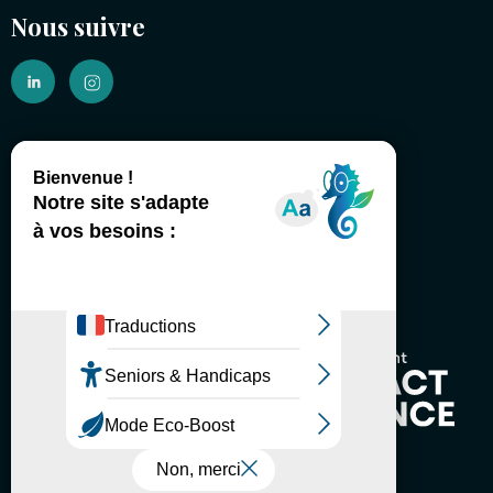
Nous suivre
(É)changeons