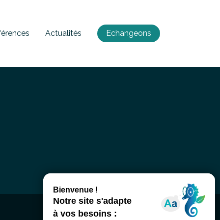
férences
Actualités
Echangeons