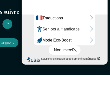
s suivre
changeons