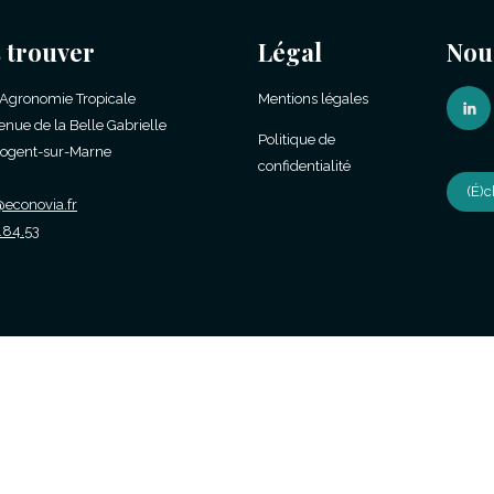
 trouver
Légal
Nou
'Agronomie Tropicale
Mentions légales
enue de la Belle Gabrielle
Politique de
ogent-sur-Marne
confidentialité
(É)
econovia.fr
.84.53